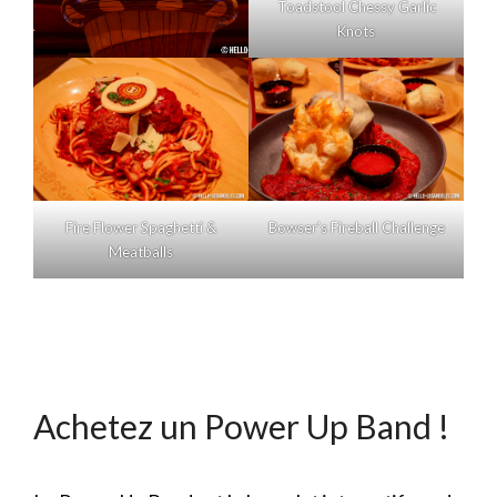
Toadstool Chessy Garlic
Knots
Fire Flower Spaghetti &
Bowser’s Fireball Challenge
Meatballs
Achetez un Power Up Band !